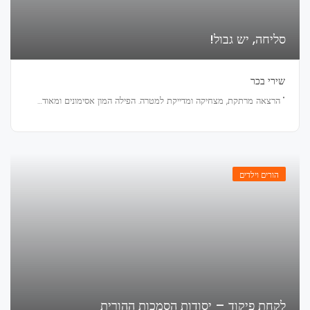
סליחה, יש גבול!
שירי בכר
" הרצאה מרתקת, מצחיקה ומדייקת למטרה. הפילה המון אסימונים ומאוד…
הורים וילדים
לקחת פיקוד – יסודות הסמכות ההורית