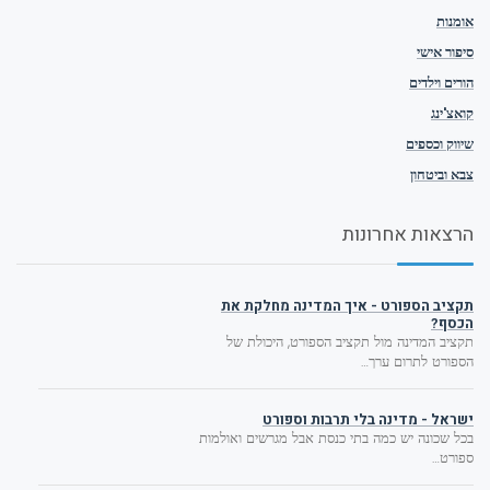
אומנות
סיפור אישי
הורים וילדים
קואצ'ינג
שיווק וכספים
צבא וביטחון
הרצאות אחרונות
תקציב הספורט - איך המדינה מחלקת את
הכסף?
תקציב המדינה מול תקציב הספורט, היכולת של
הספורט לתרום ערך…
ישראל - מדינה בלי תרבות וספורט
בכל שכונה יש כמה בתי כנסת אבל מגרשים ואולמות
ספורט…