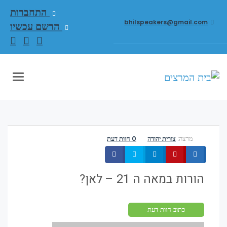
התחברות
bhilspeakers@gmail.com
הרשם עכשיו
ניווט
מרצה:
צורית יהודה
0 חוות דעת
שתף
שתף
שתף
שתף
שתף
הורות במאה ה 21 – לאן?
כתוב חוות דעת