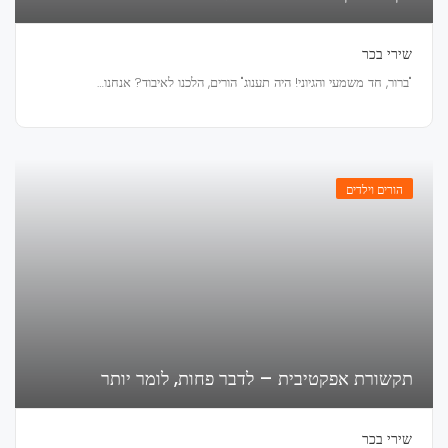
שירי בכר
"ברור, חד משמעי והגיוני! היה תענוג" הורים, הלכנו לאיבוד? אנחנו…
הורים וילדים
תקשורת אפקטיבית – לדבר פחות, לומר יותר
שירי בכר