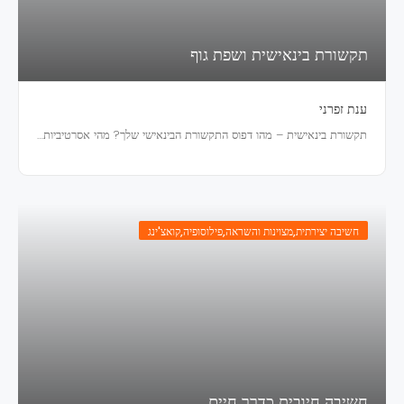
תקשורת בינאישית ושפת גוף
ענת זפרני
תקשורת בינאישית – מהו דפוס התקשורת הבינאישי שלך? מהי אסרטיביות…
חשיבה יצירתית
,
מצוינות והשראה
,
פילוסופיה
,
קואצ'ינג
חשיבה חיובית כדרך חיים