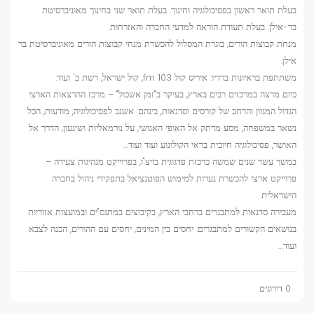
בעלת תואר ראשון בפסיכולוגיה וחינוך. בעלת תואר שני בחינוך מאוניברסיטת
בר-אילן. בעלת תעודת הוראה למדעי החברה והאזרחות.
מנחת קבוצות הורים, בוגרת המסלול להכשרת מנחי קבוצות הורים מאוניברסיטת בר
אילן.
משתתפת בראיונות ברדיו: איריס קול 103 fm, קול ישראל, רשת ב' ועוד.
כיום מרצה במרכזים רבים בארץ, בעיקר ב"זמן אשכול" – מרכז ההרצאות הארצי
הגדול המגוון והרחב של קורסים וסדנאות, בינהם: אשנב לפסיכולוגיה, מודעות, הכל
נשאר במשפחה, מסע מרתק אל האופי האנושי, על נורמאליות ושיגעון, הדרך אל
האושר, פסיכולוגיה חיובית בראי הקולונוע ועוד ועוד…
במשך עשר שנים שמשה כרכזת פדגוגית בויצ"ו, בפרוייקט מנהיגות צעירה –
פרוייקט ארצי להכשרת נערות למימוש הפוטנציאל בתפקידי ניהול בחברה
הישראלית.
מעבירה סדנאות למתבגרים ברחבי הארץ, בקיבוצים במתנס"ים ובמועצות אזוריות
בנושאים הקשורים למתבגרים: יחסים בין המינים, יחסים עם ההורים, הכנה לצבא
ועוד…
0 דירוגים