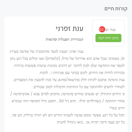
קורות חיים
ענת זפרני
ענת זפרני
ספק מאומת
כתוב חוות דעת
קטגוריות:
הפעלות וסדנאות
ענת זפרני, יועצת לנוער מהתוכנית של אודטה בערוץ
10, מאמינה שכל אדם הוא אדריכל של גורלו, (קלאודיס) ואנו יכולים בכל רגע נתון
לשפר את התודעה שלנו לכוון לחיובי. יש דרכים מגוונות שיטות פשוטות ברורות
ובהירות לחיות את החיים, לקום בבוקר עם אנרגיות ו… להנות.
ענת מזמינה אתכם לקחת חלק בהרצאה/סדנא, על מנת להטעין את המצברים,
לשחרר לחצים ולהתחבר עם כל החוזקות והיכולות לטוב שבחיים…
כי החיים התחילו, יש אנשים שחיים בהמתנה, מחכים לסיים צבא / אוניברסיטה /
אחרי החתונה / כשהילדים יגדלו… והופ גיל 90 , חופש גדול והסיפור הזה שנקרא
חיים נגמר!
חבל על כל רגע, אפשר ממש עכשיו לשנות! החיים הם לא חזרה גנרלית, הם פה,
כל יום שעה ודקה יקרות אז… בואו נתחיל להנות!