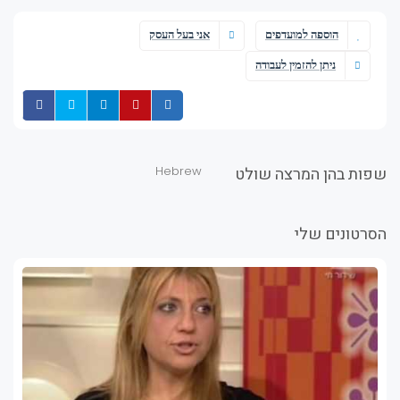
הוספה למועדפים
אני בעל העסק
ניתן להזמין לעבודה
שתף
שתף
שתף
שתף
שת
שפות בהן המרצה שולט
Hebrew
הסרטונים שלי