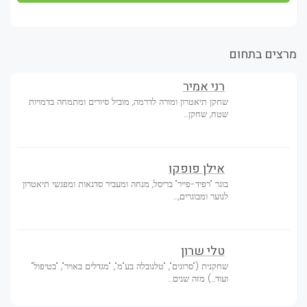
מרצים בתחום
רני אמיר
שחקן תיאטרון ומורה לדרמה, מוביל סיורים ומתמחה בדמויות
שטח, שחקן…
אילן פופקו
בוגר "רפיד-פייר" בריסל, מנחה ומעביר סדנאות ומפגשי תיאטרון
לנוער ומבוגרים,…
טלי שרון
שחקנית ("סרוגים", "טלנובלה בע"מ", "מגדלים באויר", "בטיפול"
ועוד...) מזה שנים…